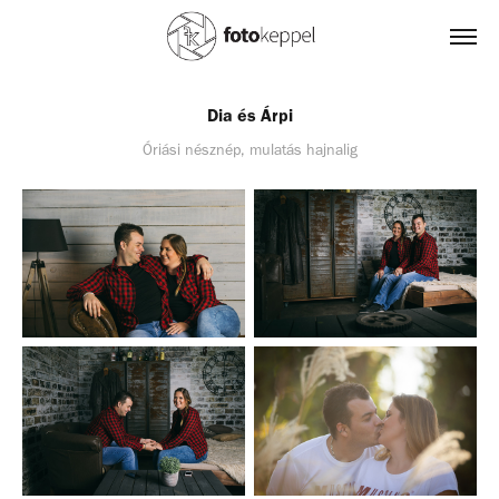
Dia és Árpi
Óriási nésznép, mulatás hajnalig