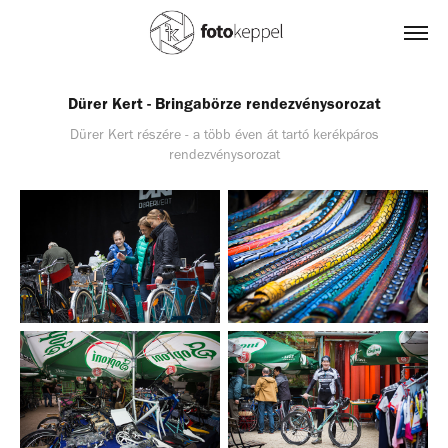
Dürer Kert - Bringabörze rendezvénysorozat
Dürer Kert részére - a több éven át tartó kerékpáros
rendezvénysorozat