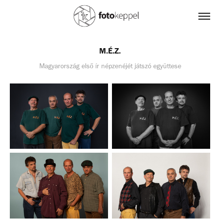
M.É.Z.
Magyarország első ír népzenéjét játszó együttese