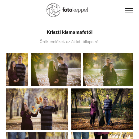
Kriszti kismamafotói
Örök emlékek az áldott állapotról